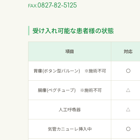
0827-82-5125
FAX.
受け入れ可能な患者様の状態
項目
対応
胃瘻(ボタン型バルーン) ※施術不可
〇
腸瘻(ペグチューブ) ※施術不可
△
人工呼吸器
△
気管カニューレ挿入中
〇