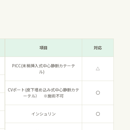
項目
対応
PICC(末梢挿入式中心静脈カテーテ
△
ル)
CVポート(皮下埋め込み式中心静脈カテ
〇
ーテル） ※施術不可
インシュリン
〇