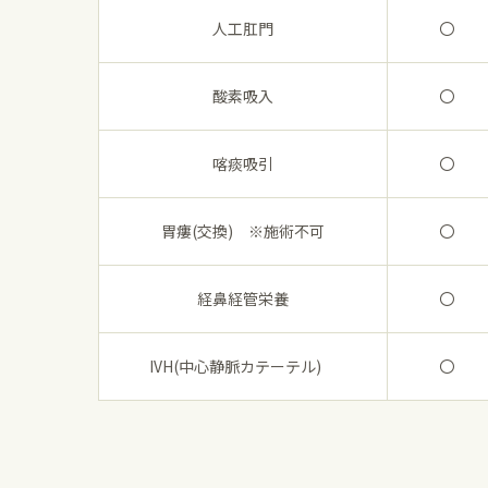
人工肛門
〇
酸素吸入
〇
喀痰吸引
〇
胃瘻(交換) ※施術不可
〇
経鼻経管栄養
〇
IVH(中心静脈カテーテル)
〇