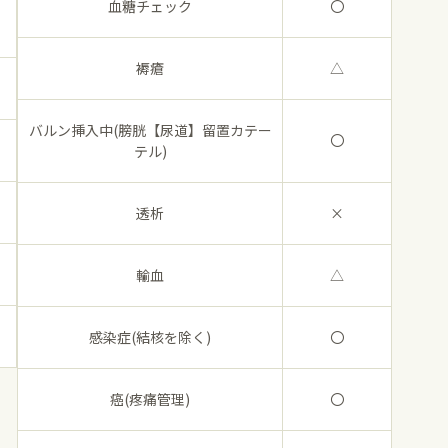
血糖チェック
〇
褥瘡
△
バルン挿入中(膀胱【尿道】留置カテー
〇
テル)
透析
×
輸血
△
感染症(結核を除く)
〇
癌(疼痛管理)
〇