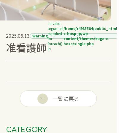
健康診断と人間ドック
: Invalid
訪問診療
argument
/home/r4985584/public_html/kuga-
supplied
c-hosp.jp/wp-
2025.06.13
Warning
for
content/themes/kuga-c-
准看護師
foreach()
hosp/single.php
部門紹介
in
お知らせ
採用情報
一覧に戻る
空床情報
CATEGORY
病院受付
地域連携室