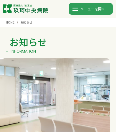
メニューを開く
HOME
お知らせ
診療時間
月
火
水
木
金
土
日
お知らせ
9:00〜12:00
⚫︎
⚫︎
⚫︎
⚫︎
⚫︎
-
-
INFORMATION
13:00〜17:00
⚫︎
⚫︎
⚫︎
⚫︎
⚫︎
-
-
0827-82-5123
TEL.
入院
外来
検査