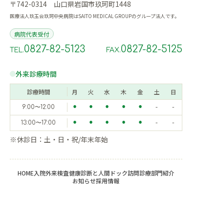
〒742-0314 山口県岩国市玖珂町1448
医療法人玖玉会玖珂中央病院はSAITO MEDICAL GROUPのグループ法人です。
病院代表受付
0827-82-5123
0827-82-5125
TEL.
FAX.
外来診療時間
診療時間
月
火
水
木
金
土
日
9:00〜12:00
⚫︎
⚫︎
⚫︎
⚫︎
⚫︎
-
-
13:00〜17:00
⚫︎
⚫︎
⚫︎
⚫︎
⚫︎
-
-
※休診日：土・日・祝/年末年始
HOME
入院
外来
検査
健康診断と人間ドック
訪問診療
部門紹介
お知らせ
採用情報
© 2025 医療法人 玖玉会玖珂中央病院. All Rights Reserved.