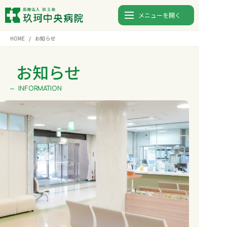
メニューを開く
HOME
お知らせ
診療時間
月
火
水
木
金
土
日
お知らせ
9:00〜12:00
⚫︎
⚫︎
⚫︎
⚫︎
⚫︎
-
-
INFORMATION
13:00〜17:00
⚫︎
⚫︎
⚫︎
⚫︎
⚫︎
-
-
0827-82-5123
TEL.
入院
外来
検査