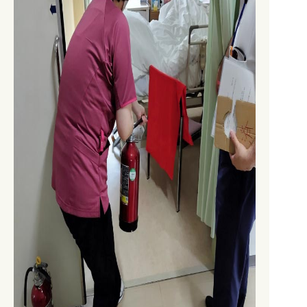
0827-82-5123
0827-82-5123
TEL.
TEL.
0827-82-5125
FAX.
メール
KCHKENSHIN@Y-KCH.OR.JP