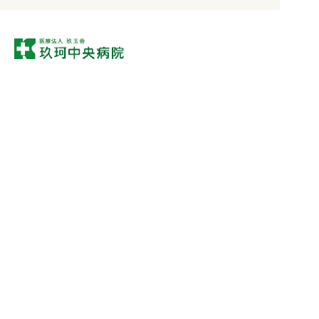
〒742-0314 山口県岩国市玖珂町1448
医療法人玖玉会玖珂中央病院はSAITO MEDICAL GROUPのグループ法人です。
病院代表受付
0827-82-5123
0827-82-5125
TEL.
FAX.
外来診療時間
診療時間
月
火
水
木
金
土
日
9:00〜12:00
⚫︎
⚫︎
⚫︎
⚫︎
⚫︎
-
-
13:00〜17:00
⚫︎
⚫︎
⚫︎
⚫︎
⚫︎
-
-
※休診日：土・日・祝/年末年始