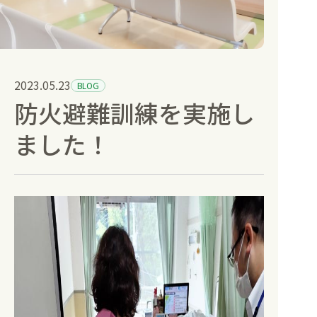
健康診断と人間ドック
訪問診療
2023.05.23
BLOG
防火避難訓練を実施し
部門紹介
ました！
お知らせ
採用情報
空床情報
病院受付
地域連携室