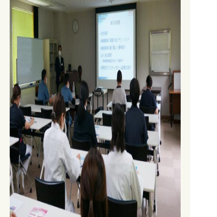
0827-82-5123
0827-82-5123
TEL.
TEL.
0827-82-5125
FAX.
メール
KCHKENSHIN@Y-KCH.OR.JP