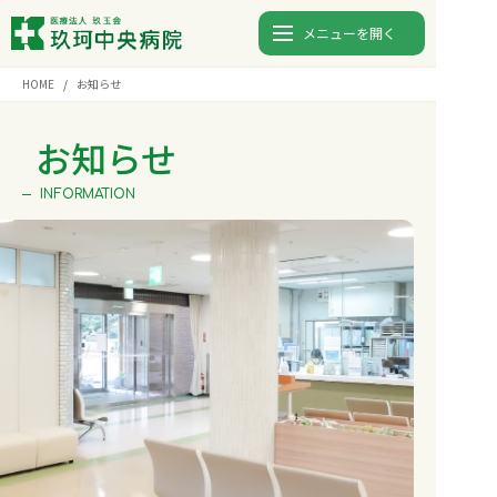
メニューを開く
HOME
お知らせ
診療時間
月
火
水
木
金
土
日
お知らせ
9:00〜12:00
⚫︎
⚫︎
⚫︎
⚫︎
⚫︎
-
-
INFORMATION
13:00〜17:00
⚫︎
⚫︎
⚫︎
⚫︎
⚫︎
-
-
0827-82-5123
TEL.
入院
外来
検査