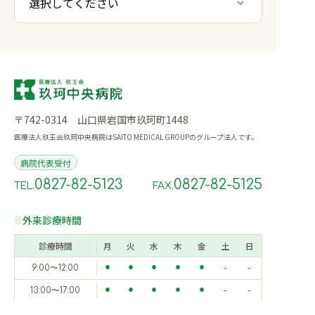
〒742-0314 山口県岩国市玖珂町1448
医療法人玖玉会玖珂中央病院はSAITO MEDICAL GROUPのグループ法人です。
病院代表受付
0827-82-5123
0827-82-5125
TEL.
FAX.
外来診療時間
診療時間
月
火
水
木
金
土
日
9:00〜12:00
⚫︎
⚫︎
⚫︎
⚫︎
⚫︎
-
-
13:00〜17:00
⚫︎
⚫︎
⚫︎
⚫︎
⚫︎
-
-
※休診日：土・日・祝/年末年始