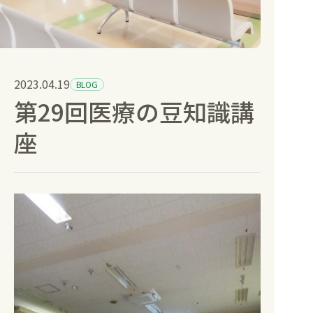
健康診断と人間ドック
訪問診療
2023.04.19
BLOG
第29回医療の豆知識講
部門紹介
座
お知らせ
採用情報
空床情報
病院受付
地域連携室