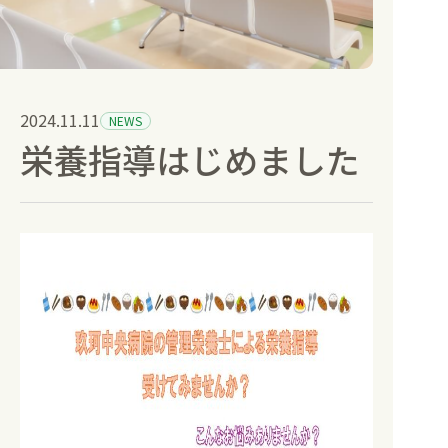
健康診断と人間ドック
訪問診療
2024.11.11
NEWS
栄養指導はじめました
部門紹介
お知らせ
採用情報
空床情報
病院受付
地域連携室