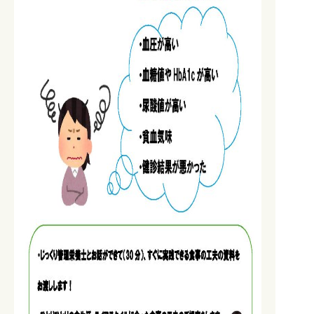
0827-82-5123
0827-82-5123
TEL.
TEL.
0827-82-5125
FAX.
メール
KCHKENSHIN@Y-KCH.OR.JP