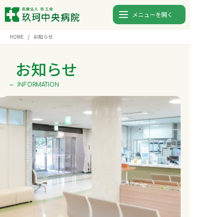
メニューを開く
HOME
お知らせ
診療時間
月
火
水
木
金
土
日
お知らせ
9:00〜12:00
⚫︎
⚫︎
⚫︎
⚫︎
⚫︎
-
-
INFORMATION
13:00〜17:00
⚫︎
⚫︎
⚫︎
⚫︎
⚫︎
-
-
0827-82-5123
TEL.
入院
外来
検査