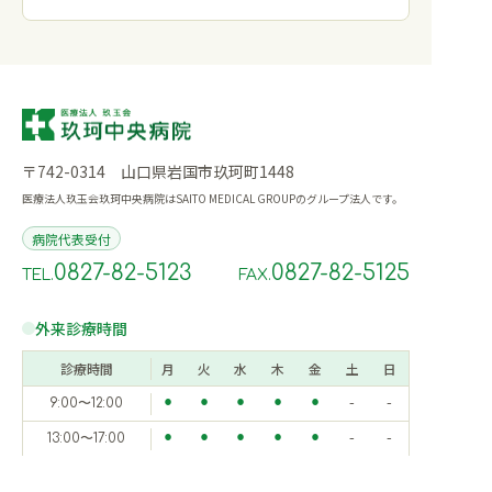
〒742-0314 山口県岩国市玖珂町1448
医療法人玖玉会玖珂中央病院はSAITO MEDICAL GROUPのグループ法人です。
病院代表受付
0827-82-5123
0827-82-5125
TEL.
FAX.
外来診療時間
診療時間
月
火
水
木
金
土
日
9:00〜12:00
⚫︎
⚫︎
⚫︎
⚫︎
⚫︎
-
-
13:00〜17:00
⚫︎
⚫︎
⚫︎
⚫︎
⚫︎
-
-
※休診日：土・日・祝/年末年始