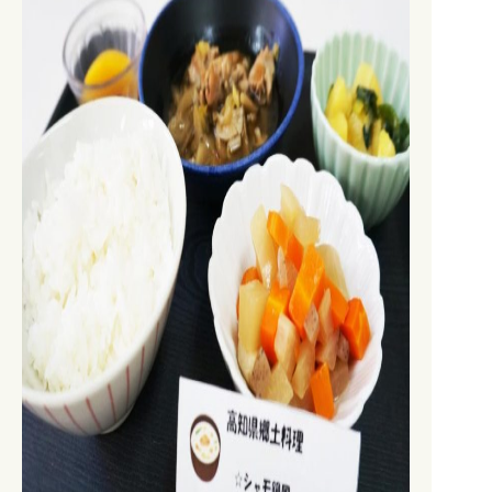
0827-82-5123
0827-82-5123
TEL.
TEL.
0827-82-5125
FAX.
メール
KCHKENSHIN@Y-KCH.OR.JP