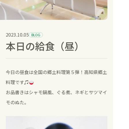
健康診断と人間ドック
訪問診療
2023.10.05
BLOG
本日の給食（昼）
部門紹介
お知らせ
今日の昼食は全国の郷土料理第５弾！高知県郷土
採用情報
料理です♫
お品書きはシャモ鍋風、ぐる煮、ネギとサツマイ
空床情報
モのぬた。
病院受付
地域連携室