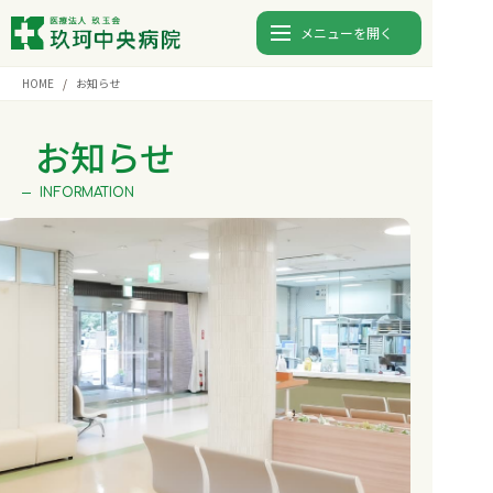
メニューを開く
HOME
お知らせ
診療時間
月
火
水
木
金
土
日
お知らせ
9:00〜12:00
⚫︎
⚫︎
⚫︎
⚫︎
⚫︎
-
-
INFORMATION
13:00〜17:00
⚫︎
⚫︎
⚫︎
⚫︎
⚫︎
-
-
0827-82-5123
TEL.
入院
外来
検査