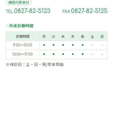
病院代表受付
0827-82-5123
0827-82-5125
TEL.
FAX.
外来診療時間
診療時間
月
火
水
木
金
土
日
9:00〜12:00
⚫︎
⚫︎
⚫︎
⚫︎
⚫︎
-
-
13:00〜17:00
⚫︎
⚫︎
⚫︎
⚫︎
⚫︎
-
-
※休診日：土・日・祝/年末年始
HOME
入院
外来
検査
健康診断と人間ドック
訪問診療
部門紹介
お知らせ
採用情報
© 2025 医療法人 玖玉会玖珂中央病院. All Rights Reserved.
医療法人玖玉会 玖珂中央病院は
SAITO MEDICAL GROUPのグループ法人です