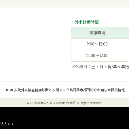
外来診療時間
診療時間
9:00〜12:00
13:00〜17:00
※休診日：土・日・祝/年末年
HOME
入院
外来
検査
健康診断と人間ドック
訪問診療
部門紹介
お知らせ
採用情報
© 2025 医療法人 玖玉会玖珂中央病院. All Rights Reserved.
ープ法人です