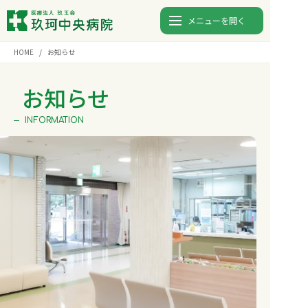
メニューを開く
HOME
お知らせ
診療時間
月
火
水
木
金
土
日
お知らせ
9:00〜12:00
⚫︎
⚫︎
⚫︎
⚫︎
⚫︎
-
-
INFORMATION
13:00〜17:00
⚫︎
⚫︎
⚫︎
⚫︎
⚫︎
-
-
0827-82-5123
TEL.
入院
外来
検査