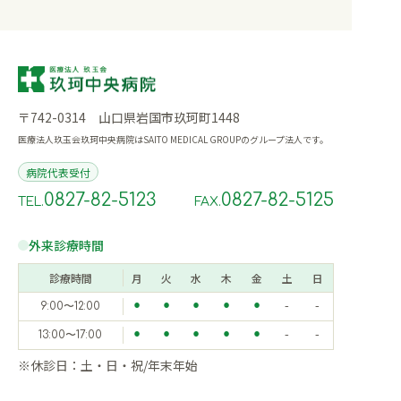
〒742-0314 山口県岩国市玖珂町1448
医療法人玖玉会玖珂中央病院はSAITO MEDICAL GROUPのグループ法人です。
病院代表受付
0827-82-5123
0827-82-5125
TEL.
FAX.
外来診療時間
診療時間
月
火
水
木
金
土
日
9:00〜12:00
⚫︎
⚫︎
⚫︎
⚫︎
⚫︎
-
-
13:00〜17:00
⚫︎
⚫︎
⚫︎
⚫︎
⚫︎
-
-
※休診日：土・日・祝/年末年始