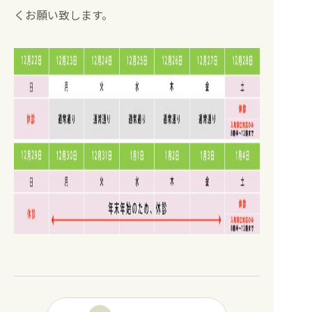
0827-82-5123
0827-82-5123
くお願い致します。
TEL.
TEL.
0827-82-5125
FAX.
メール
KCHKENSHIN@Y-KCH.OR.JP